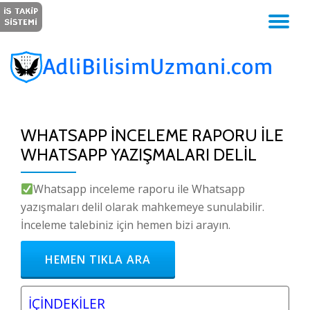
GE
İçeriğe
geç
NA
WHATSAPP İNCELEME RAPORU ILE
WHATSAPP YAZIŞMALARI DELIL
Whatsapp inceleme raporu ile Whatsapp
yazışmaları delil olarak mahkemeye sunulabilir.
İnceleme talebiniz için hemen bizi arayın.
HEMEN TIKLA ARA
İÇİNDEKİLER