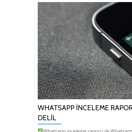
WHATSAPP İNCELEME RAPOR
DELIL
Whatsapp inceleme raporu ile Whatsapp 