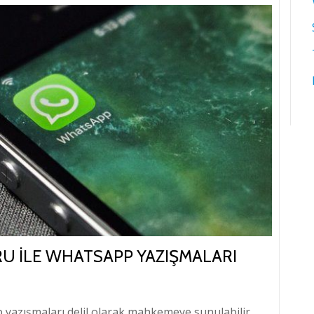
U ILE WHATSAPP YAZIŞMALARI
yazışmaları delil olarak mahkemeye sunulabilir.