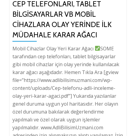
CEP TELEFONLARI, TABLET
BILGISAYARLAR VB MOBIL
CIHAZLARA OLAY YERINDE ILK
MÜDAHALE KARAR AĞACI
Mobil Cihazlar Olay Yeri Karar Ağacı
SOME
tarafından cep telefonları, tablet bilgisayarlar
gibi mobil cihazlar için olay yerinde kullanılacak
karar ağacı aşağıdadır. Hemen Tıkla Ara [gview
file=”https://www.adlibilisimuzmani.com/wp-
content/uploads/Cep-telefonu-adli-inceleme-
olay-yeri-karar-agaci.pdf”] Yukarıda yazılanlar
genel duruma uygun yol haritasıdır. Her olayın
özel durumuna bakılarak değerlendirme
yapılmalı ve özel olarak uygun işlemler
yapılmalıdır. www.AdliBilisimUzmani.com
adresinden izin alınmaksızın alıntı yapılamaz. İzin