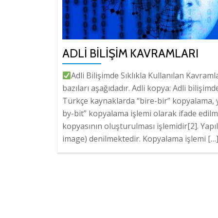
ADLI BILIŞIM KAVRAMLARI
Adli Bilişimde Sıklıkla Kullanılan Kavraml
bazıları aşağıdadır. Adli kopya: Adli bilişim
Türkçe kaynaklarda “bire-bir” kopyalama, y
by-bit” kopyalama işlemi olarak ifade edilm
kopyasının oluşturulması işlemidir[2]. Yap
image) denilmektedir. Kopyalama işlemi […