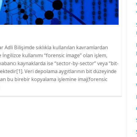
ar Adli Bilişimde sıklıkla kullanılan kavramlardan
de İngilizce kullanımı “forensic image” olan işlem,
abancı kaynaklarda ise “sector-by-sector” veya “bit-
ektedir[1]. Veri depolama aygıtlarının bit düzeyinde
ılan bu birebir kopyalama işlemine imaj(forensic
]