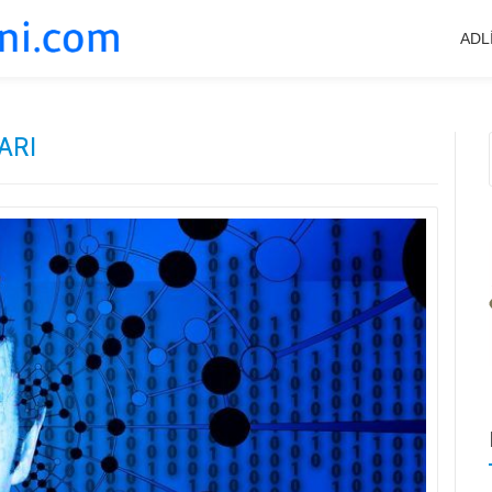
ADL
ARI