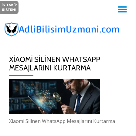
GE
İçeriğe
geç
NA
XIAOMI SILINEN WHATSAPP
MESAJLARINI KURTARMA
Xiaomi Silinen WhatsApp Mesajlarını Kurtarma